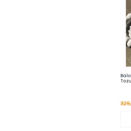
Bal
Tozu
Set
329