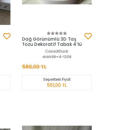
Sepete Ekle
Dağ Görünümlü 3D Taş
Tozu Dekoratif Tabak 4’lü
CasadiDuck
dckk98+4-1208
580,00 TL
Sepetteki Fiyat
551,00 TL