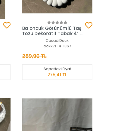
Sepete Ekle
Baloncuk Görünümlü Taş
Tozu Dekoratif Tabak 4’lü
Set
CasadiDuck
dckk71+4-1367
289,90 TL
Sepetteki Fiyat
275,41 TL