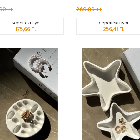
90 TL
269,90 TL
Sepetteki Fiyat
Sepetteki Fiyat
175,66 TL
256,41 TL