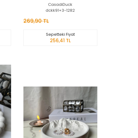
Altlığı 3’lü
CasadiDuck
dckk91+3-1282
269,90 TL
Sepetteki Fiyat
256,41 TL