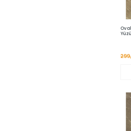
Oval
Yüzü
299