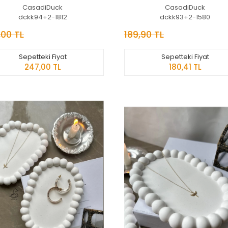
CasadiDuck
CasadiDuck
dckk94+2-1812
dckk93+2-1580
,00 TL
189,90 TL
Sepetteki Fiyat
Sepetteki Fiyat
247,00 TL
180,41 TL