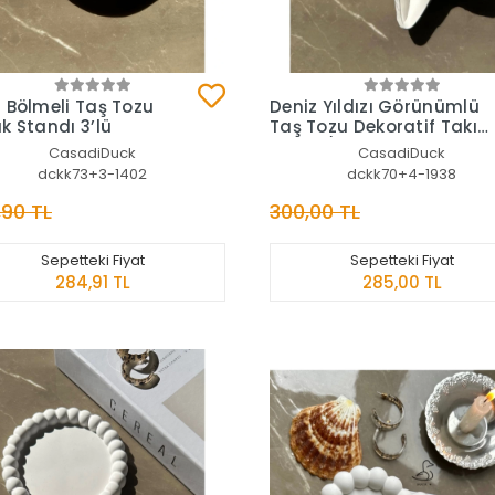
Sepete Ekle
Sepete Ekle
 Bölmeli Taş Tozu
Deniz Yıldızı Görünümlü
k Standı 3’lü
Taş Tozu Dekoratif Takı
Tabak/mumluk 4’lü
CasadiDuck
CasadiDuck
dckk73+3-1402
dckk70+4-1938
,90 TL
300,00 TL
Sepetteki Fiyat
Sepetteki Fiyat
284,91 TL
285,00 TL