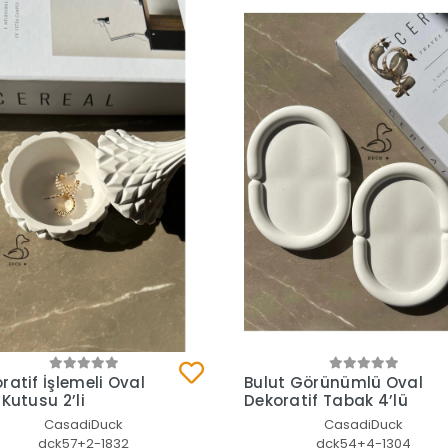
Sepete Ekle
Sepete Ekle
ratif İşlemeli Oval
Bulut Görünümlü Oval
 Kutusu 2’li
Dekoratif Tabak 4’lü
CasadiDuck
CasadiDuck
dck57+2-1832
dck54+4-1304