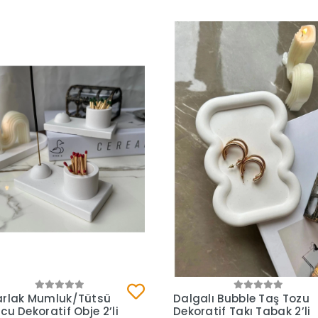
Sepete Ekle
Sepete Ekle
arlak Mumluk/Tütsü
Dalgalı Bubble Taş Tozu
cu Dekoratif Obje 2’li
Dekoratif Takı Tabak 2’li