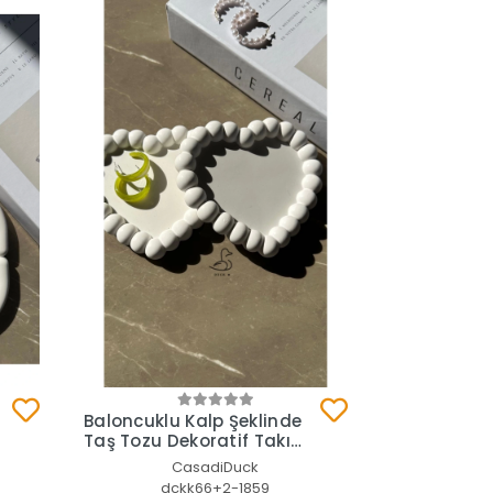
Sepete Ekle
Baloncuklu Kalp Şeklinde
Taş Tozu Dekoratif Takı
Tabağı 4’lü
CasadiDuck
dckk66+2-1859