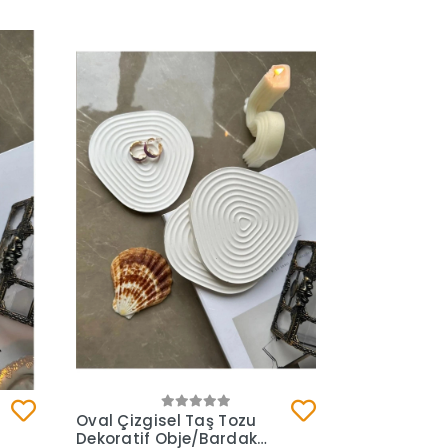
Sepete Ekle
Oval Çizgisel Taş Tozu
Dekoratif Obje/Bardak