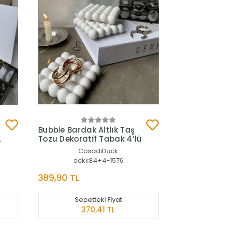
Sepete Ekle
Bubble Bardak Altlık Taş
k
Tozu Dekoratif Tabak 4’lü
CasadiDuck
dckk84+4-1576
389,90 TL
Sepetteki Fiyat
370,41 TL