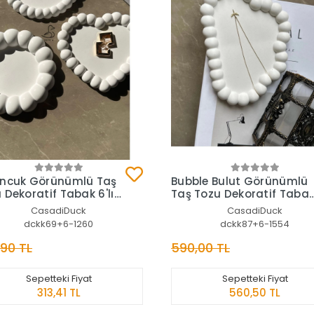
Sepete Ekle
Sepete Ekle
oncuk Görünümlü Taş
Bubble Bulut Görünümlü
 Dekoratif Tabak 6'lı
Taş Tozu Dekoratif Taba
6’lı set
CasadiDuck
CasadiDuck
dckk69+6-1260
dckk87+6-1554
,90 TL
590,00 TL
Sepetteki Fiyat
Sepetteki Fiyat
313,41 TL
560,50 TL