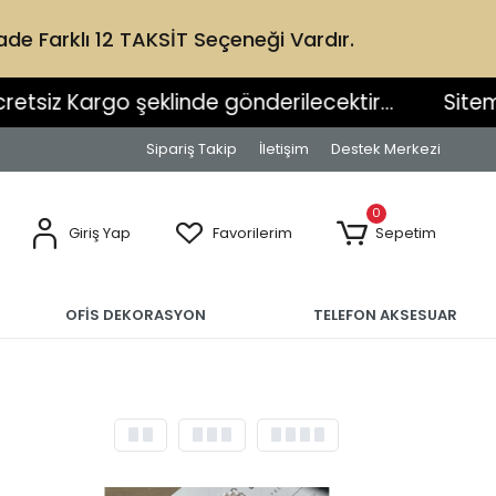
e Farklı 12 TAKSİT Seçeneği Vardır.
linde gönderilecektir...
Sitemizden yapacağını
Sipariş Takip
İletişim
Destek Merkezi
0
Giriş Yap
Favorilerim
Sepetim
OFİS DEKORASYON
TELEFON AKSESUAR