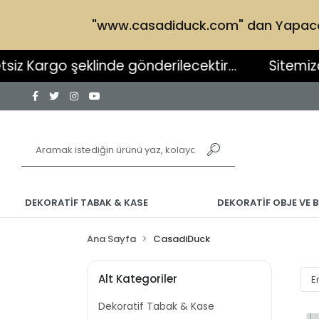
"www.casadiduck.com" dan Yapacağın
nde gönderilecektir...
Sitemizden yapacağınız 
DEKORATİF TABAK & KASE
DEKORATİF OBJE VE B
Ana Sayfa
CasadiDuck
Alt Kategoriler
Dekoratif Tabak & Kase