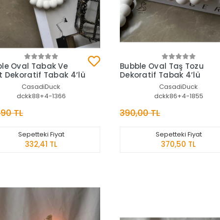
Sepete Ekle
Sepete Ekle
le Oval Tabak Ve
Bubble Oval Taş Tozu
t Dekoratif Tabak 4’lü
Dekoratif Tabak 4’lü
CasadiDuck
CasadiDuck
dckk88+4-1366
dckk86+4-1855
,90 TL
390,00 TL
Sepetteki Fiyat
Sepetteki Fiyat
332,41 TL
370,50 TL